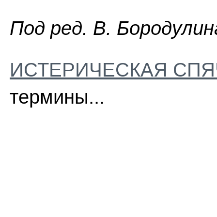
Пoд peд. B. Бopoдyлин
ИСТЕРИЧЕСКАЯ СПЯ
термины...