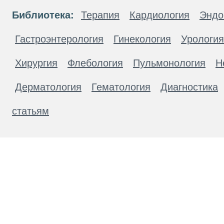
Библиотека:
Терапия
Кардиология
Эндо
Гастроэнтерология
Гинекология
Урология
Хирургия
Флебология
Пульмонология
Н
Дерматология
Гематология
Диагностика
статьям
Материалы, размещенные на данной странице
публичной офертой. Посетители сайта не дол
рекомендаций. ООО «ТН-Клиника» не несёт о
возникшие в результате использования инфо