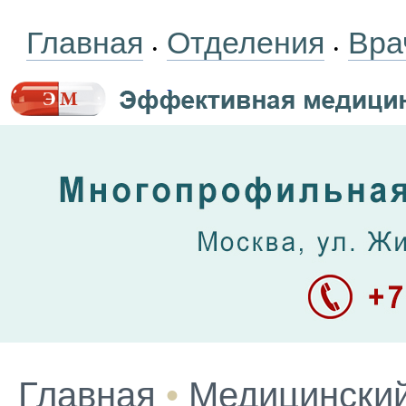
Главная
Отделения
Вра
•
•
Главная
•
Медицинский