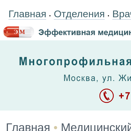
Главная
Отделения
Вра
•
•
Главная
•
Медицинский