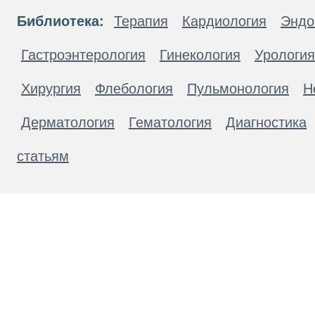
Библиотека:
Терапия
Кардиология
Эндо
Гастроэнтерология
Гинекология
Урология
Хирургия
Флебология
Пульмонология
Н
Дерматология
Гематология
Диагностика
статьям
Материалы, размещенные на данной странице
публичной офертой. Посетители сайта не дол
рекомендаций. ООО «ТН-Клиника» не несёт о
возникшие в результате использования инфо