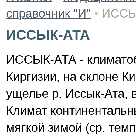
справочник "И"
•
ИССЫ
ИССЫК-АТА
ИССЫК-АТА - климатоб
Киргизии, на склоне Кир
ущелье р. Иссык-Ата, в
Климат континентальн
мягкой зимой (ср. темп