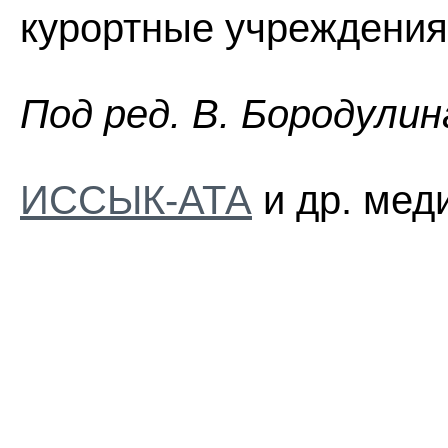
курортные учреждения
Пoд peд. B. Бopoдyлин
ИССЫК-АТА
и др. мед