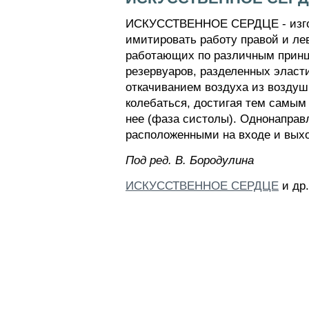
ИСКУССТВЕННОЕ СЕРДЦЕ - изгото
имитировать работу правой и ле
работающих по различным принци
резервуаров, разделенных эласт
откачиванием воздуха из возду
колебаться, достигая тем самым
нее (фаза систолы). Однонаправ
расположенными на входе и выхо
Пoд peд. B. Бopoдyлинa
ИСКУССТВЕННОЕ СЕРДЦЕ
и др.