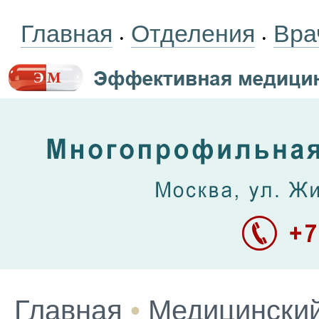
Главная
Отделения
Вра
•
•
Главная
•
Медицинский