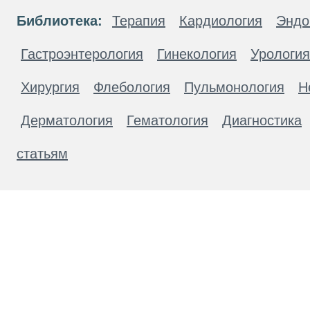
Библиотека:
Терапия
Кардиология
Эндо
Гастроэнтерология
Гинекология
Урология
Хирургия
Флебология
Пульмонология
Н
Дерматология
Гематология
Диагностика
статьям
Материалы, размещенные на данной странице
публичной офертой. Посетители сайта не дол
рекомендаций. ООО «ТН-Клиника» не несёт о
возникшие в результате использования инфо