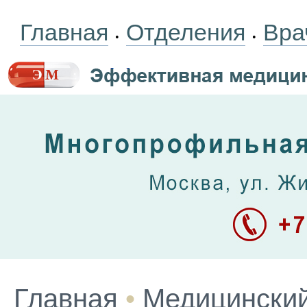
Главная
Отделения
Вра
•
•
Главная
•
Медицинский