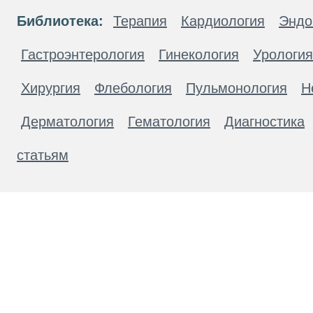
Библиотека:
Терапия
Кардиология
Эндо
Гастроэнтерология
Гинекология
Урология
Хирургия
Флебология
Пульмонология
Н
Дерматология
Гематология
Диагностика
статьям
Материалы, размещенные на данной странице
публичной офертой. Посетители сайта не дол
рекомендаций. ООО «ТН-Клиника» не несёт о
возникшие в результате использования инфо