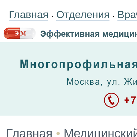
Главная
Отделения
Вра
•
•
Главная
•
Медицинский