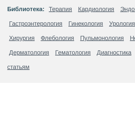
Библиотека:
Терапия
Кардиология
Эндо
Гастроэнтерология
Гинекология
Урология
Хирургия
Флебология
Пульмонология
Н
Дерматология
Гематология
Диагностика
статьям
Материалы, размещенные на данной странице
публичной офертой. Посетители сайта не дол
рекомендаций. ООО «ТН-Клиника» не несёт о
возникшие в результате использования инфо