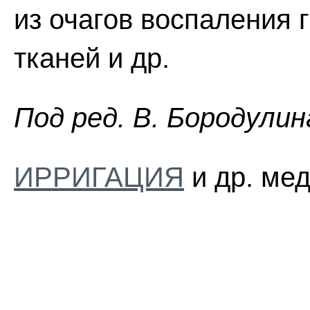
из очагов воспаления 
тканей и др.
Пoд peд. B. Бopoдyлин
ИРРИГАЦИЯ
и др. мед