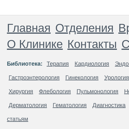
Главная
Отделения
В
О Клинике
Контакты
С
Библиотека:
Терапия
Кардиология
Эндо
Гастроэнтерология
Гинекология
Урология
Хирургия
Флебология
Пульмонология
Н
Дерматология
Гематология
Диагностика
статьям