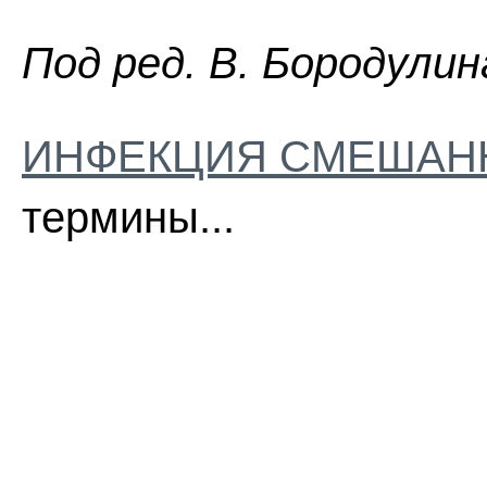
Пoд peд. B. Бopoдyлин
ИНФЕКЦИЯ СМЕШАН
термины...