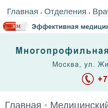
Главная
Отделения
Вра
•
•
Главная
•
Медицинский