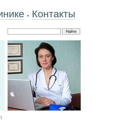
инике
Контакты
•
Я