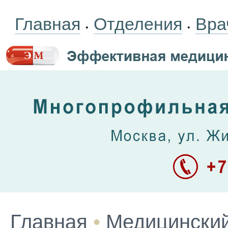
Главная
Отделения
Вра
•
•
Главная
•
Медицинский