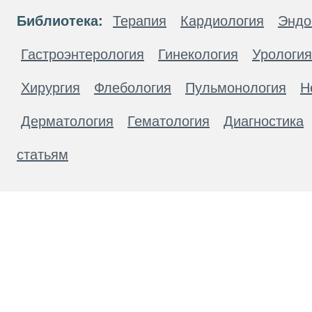
Библиотека:
Терапия
Кардиология
Эндо
Гастроэнтерология
Гинекология
Урология
Хирургия
Флебология
Пульмонология
Н
Дерматология
Гематология
Диагностика
статьям
Материалы, размещенные на данной странице
публичной офертой. Посетители сайта не дол
рекомендаций. ООО «ТН-Клиника» не несёт о
возникшие в результате использования инфо