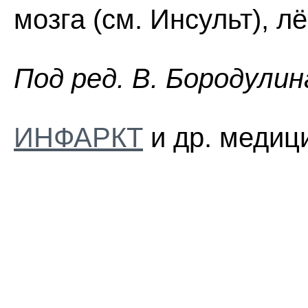
мозга (см. Инсульт), л
Пoд peд. B. Бopoдyлин
ИНФАРКТ
и др. медиц