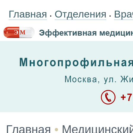
Главная
Отделения
Вра
•
•
Главная
•
Медицинский