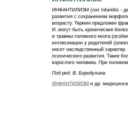
ИНФАНТИЛИЗМ (лат infantilis - д
развития с сохранением морфоло
возрасту. Термин предложен фран
И. могут быть хронические болез
и травмы головного мозга (особе
интоксикации у родителей (алког
носит наследственный характер. 
психического развития. Такие бо
взрослого человека. При половом
Пoд peд. B. Бopoдyлинa
ИНФАНТИЛИЗМ
и др. медицинск