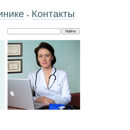
инике
Контакты
•