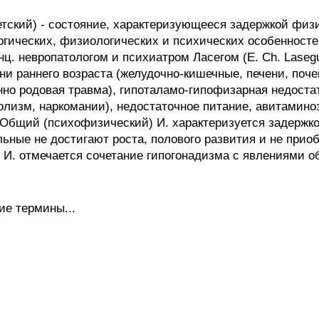
етский) - состояние, характеризующееся задержкой физи
гических, физиологических и психических особенносте
ц. невропатологом и психиатром Ласегом (Е. Ch. Lasegu
ни раннего возраста (желудочно-кишечные, печени, почек
нно родовая травма), гипоталамо-гипофизарная недоста
олизм, наркомании), недостаточное питание, авитаминоз
Общий (психофизический) И. характеризуется задержкой
льные не достигают роста, полового развития и не прио
 И. отмечается сочетание гипогонадизма с явлениями о
ие термины...