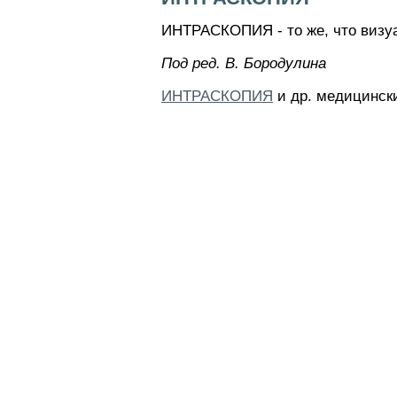
ИНТРАСКОПИЯ - то же, что визу
Пoд peд. B. Бopoдyлинa
ИНТРАСКОПИЯ
и др. медицински