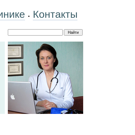
инике
Контакты
•