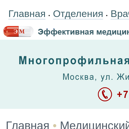
Главная
Отделения
Вра
•
•
Главная
•
Медицинский