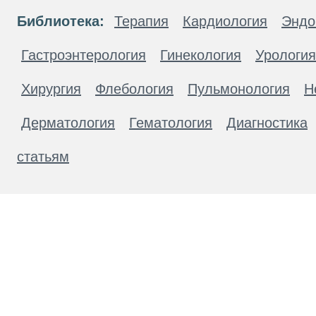
Библиотека:
Терапия
Кардиология
Эндо
Гастроэнтерология
Гинекология
Урология
Хирургия
Флебология
Пульмонология
Н
Дерматология
Гематология
Диагностика
статьям
Материалы, размещенные на данной странице
публичной офертой. Посетители сайта не дол
рекомендаций. ООО «ТН-Клиника» не несёт о
возникшие в результате использования инфо