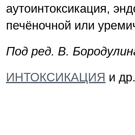
аутоинтоксикация, энд
печёночной или уремич
Пoд peд. B. Бopoдyлин
ИНТОКСИКАЦИЯ
и др