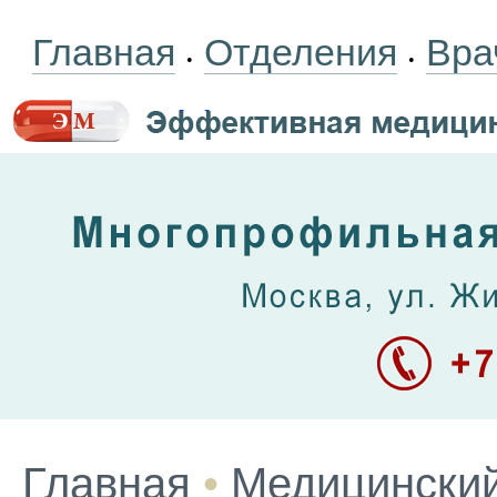
Главная
Отделения
Вра
•
•
Главная
•
Медицинский