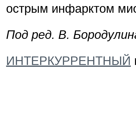
острым инфарктом мио
Пoд peд. B. Бopoдyлин
ИНТЕРКУРРЕНТНЫЙ