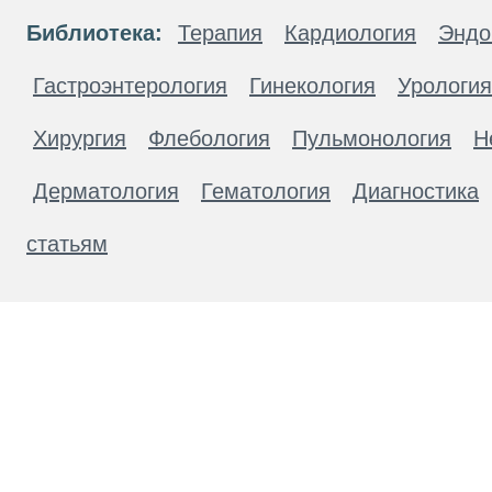
Библиотека:
Терапия
Кардиология
Эндо
Гастроэнтерология
Гинекология
Урология
Хирургия
Флебология
Пульмонология
Н
Дерматология
Гематология
Диагностика
статьям
Материалы, размещенные на данной странице
публичной офертой. Посетители сайта не дол
рекомендаций. ООО «ТН-Клиника» не несёт о
возникшие в результате использования инфо