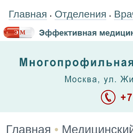
Главная
Отделения
Вра
•
•
Главная
•
Медицинский