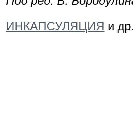
Пoд peд. B. Бopoдyлин
ИНКАПСУЛЯЦИЯ
и др