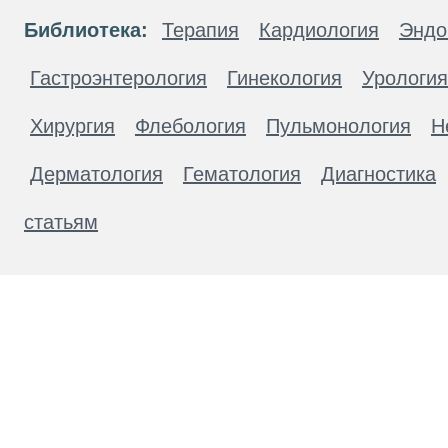
Библиотека:
Терапия
Кардиология
Эндо
Гастроэнтерология
Гинекология
Урология
Хирургия
Флебология
Пульмонология
Н
Дерматология
Гематология
Диагностика
статьям
Материалы, размещенные на данной странице
публичной офертой. Посетители сайта не дол
рекомендаций. ООО «ТН-Клиника» не несёт о
возникшие в результате использования инфо