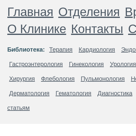
Главная
Отделения
В
О Клинике
Контакты
С
Библиотека:
Терапия
Кардиология
Эндо
Гастроэнтерология
Гинекология
Урология
Хирургия
Флебология
Пульмонология
Н
Дерматология
Гематология
Диагностика
статьям