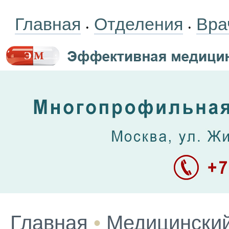
Главная
Отделения
Вра
•
•
Главная
•
Медицинский