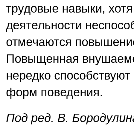
трудовые навыки, хотя
деятельности неспосо
отмечаются повышение
Повыщенная внушаемо
нередко способствуют
форм поведения.
Пoд peд. B. Бopoдyлин