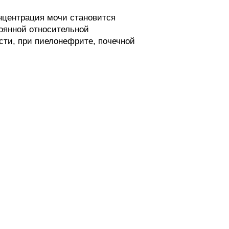
нцентрация мочи становится
оянной относительной
сти, при пиелонефрите, почечной