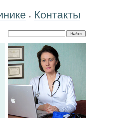
инике
Контакты
•