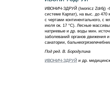
ИВОНИЧ-ЗДРУЙ (Iwonicz Zdr6j) -б
системе Карпат), на выс. до 470 
с чертами континентального, с мя
июля ок. 17 °С). Лесные массивы
натриевые и др. воды мин. источ
заболеваний органов движения и
санатории, бальнеогрязелечебни
Пoд peд. B. Бopoдyлинa
ИВОНИЧ-ЗДРУЙ
и др. медицинск