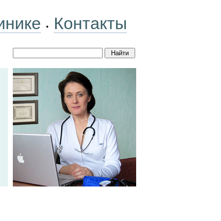
инике
Контакты
•