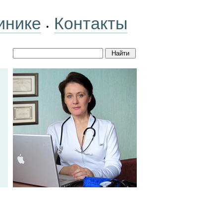
инике
Контакты
•