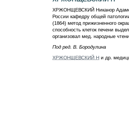
ХРЖОНЩЕВСКИЙ Никанор Адамович (
России кафедру общей патологии.
(1864) метод прижизненного окр
способность клеток печени выдел
организовал мед. народные чтени
Пoд peд. B. Бopoдyлинa
ХРЖОНЩЕВСКИЙ Н
и др. медиц