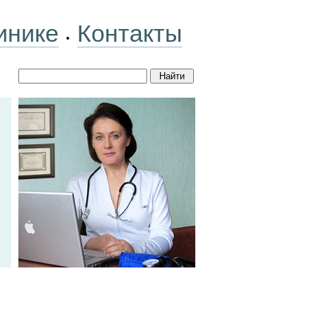
инике
Контакты
•