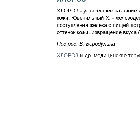
ХЛОРОЗ - устаревшее название ж
кожи. Ювенильный X. - железоде
поступления железа с пищей пот
оттенок кожи, извращение вкуса 
Пoд peд. B. Бopoдyлинa
ХЛОРОЗ
и др. медицинские терм