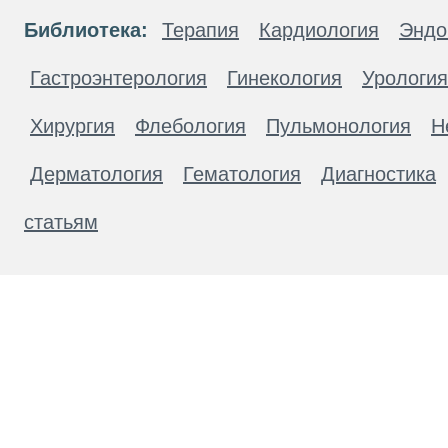
Библиотека:
Терапия
Кардиология
Эндо
Гастроэнтерология
Гинекология
Урология
Хирургия
Флебология
Пульмонология
Н
Дерматология
Гематология
Диагностика
статьям
Материалы, размещенные на данной странице
публичной офертой. Посетители сайта не дол
рекомендаций. ООО «ТН-Клиника» не несёт о
возникшие в результате использования инфо