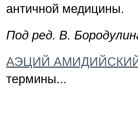
античной медицины.
Пoд peд. B. Бopoдyлин
АЭЦИЙ АМИДИЙСКИ
термины...