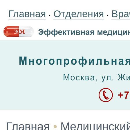
Главная
Отделения
Вра
•
•
Главная
•
Медицинский