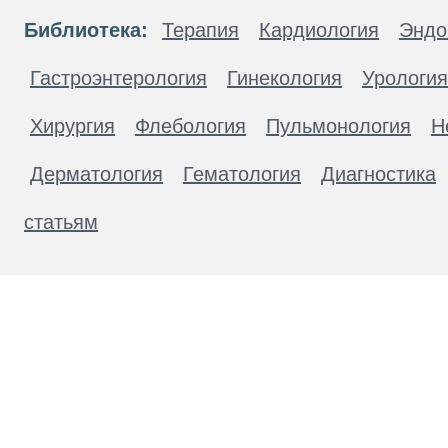
Библиотека:
Терапия
Кардиология
Эндо
Гастроэнтерология
Гинекология
Урология
Хирургия
Флебология
Пульмонология
Н
Дерматология
Гематология
Диагностика
статьям
Материалы, размещенные на данной странице
публичной офертой. Посетители сайта не дол
рекомендаций. ООО «ТН-Клиника» не несёт о
возникшие в результате использования инфо