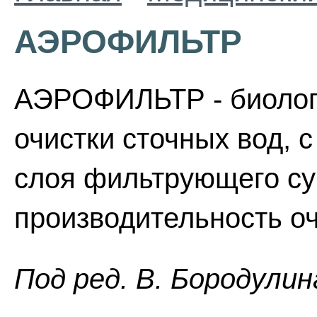
АЭРОФИЛЬТР
АЭРОФИЛЬТР - биологи
очистки сточных вод, 
слоя фильтрующего су
производительность о
Пoд peд. B. Бopoдyлин