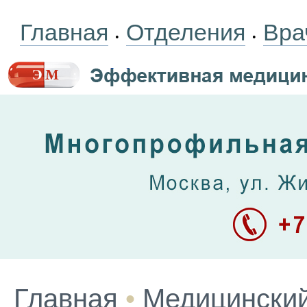
Главная
Отделения
Вра
•
•
Главная
•
Медицинский