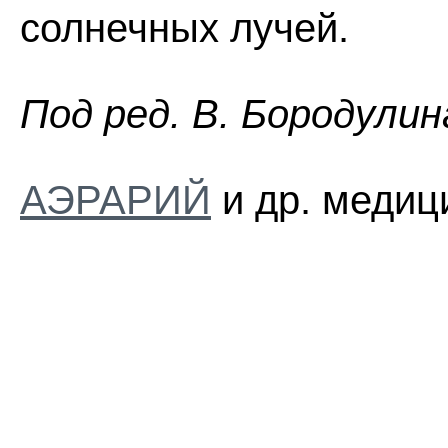
солнечных лучей.
Пoд peд. B. Бopoдyлин
АЭРАРИЙ
и др. медиц