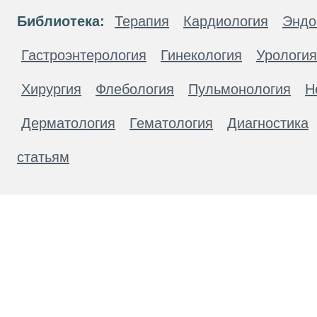
Библиотека:
Терапия
Кардиология
Эндо
Гастроэнтерология
Гинекология
Урология
Хирургия
Флебология
Пульмонология
Н
Дерматология
Гематология
Диагностика
статьям
Материалы, размещенные на данной странице
публичной офертой. Посетители сайта не дол
рекомендаций. ООО «ТН-Клиника» не несёт о
возникшие в результате использования инфо