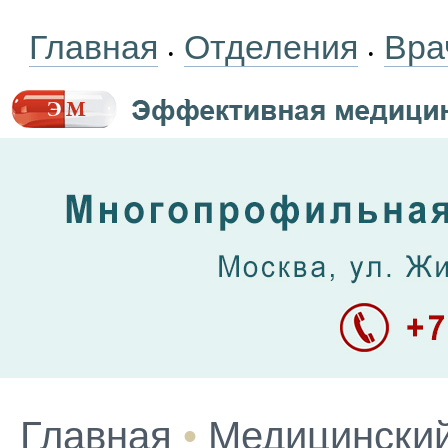
Главная
Отделения
Вра
•
•
Главная
•
Медицинский