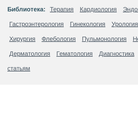
Библиотека:
Терапия
Кардиология
Эндо
Гастроэнтерология
Гинекология
Урология
Хирургия
Флебология
Пульмонология
Н
Дерматология
Гематология
Диагностика
статьям
Материалы, размещенные на данной странице
публичной офертой. Посетители сайта не дол
рекомендаций. ООО «ТН-Клиника» не несёт о
возникшие в результате использования инфо