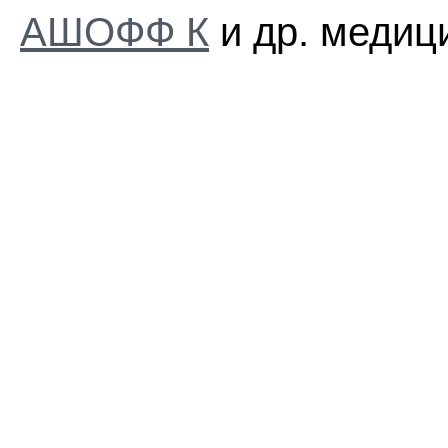
АШОФФ К
и др. медиц