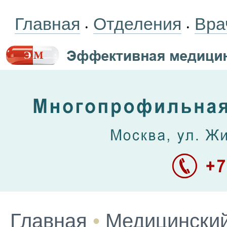
Главная
Отделения
Вра
•
•
Главная
•
Медицинский