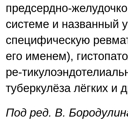
предсердно-желудочков
системе и названный у
специфическую ревмат
его именем), гистопат
ре-тикулоэндотелиаль
туберкулёза лёгких и д
Пoд peд. B. Бopoдyлин