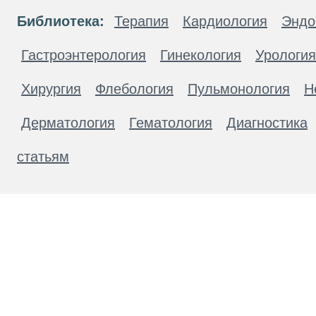
Библиотека:
Терапия
Кардиология
Эндо
Гастроэнтерология
Гинекология
Урология
Хирургия
Флебология
Пульмонология
Н
Дерматология
Гематология
Диагностика
статьям
Материалы, размещенные на данной странице
публичной офертой. Посетители сайта не дол
рекомендаций. ООО «ТН-Клиника» не несёт о
возникшие в результате использования инфо