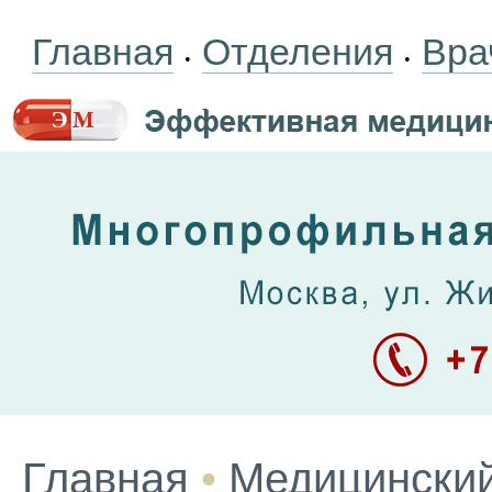
Главная
Отделения
Вра
•
•
Главная
•
Медицинский