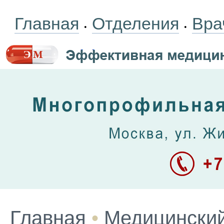
Главная
Отделения
Вра
•
•
Главная
•
Медицинский