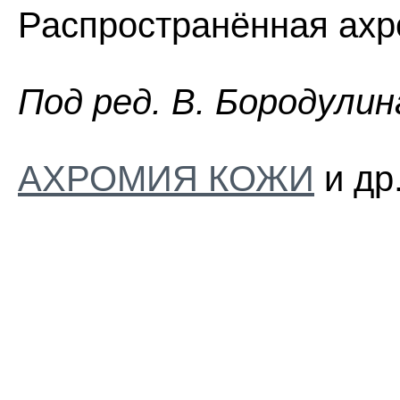
Распространённая ахр
Пoд peд. B. Бopoдyлин
АХРОМИЯ КОЖИ
и др