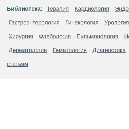
Библиотека:
Терапия
Кардиология
Эндо
Гастроэнтерология
Гинекология
Урология
Хирургия
Флебология
Пульмонология
Н
Дерматология
Гематология
Диагностика
статьям
Материалы, размещенные на данной странице
публичной офертой. Посетители сайта не дол
рекомендаций. ООО «ТН-Клиника» не несёт о
возникшие в результате использования инфо