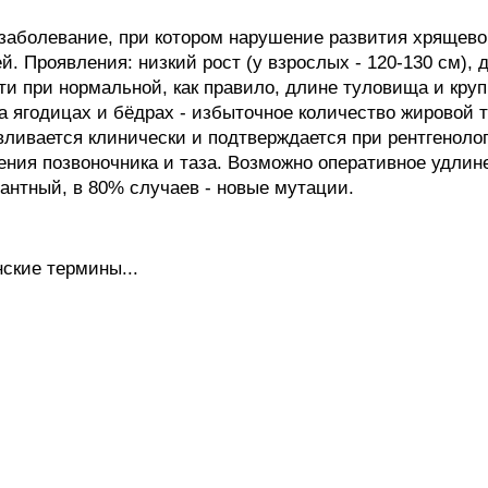
болевание, при котором нарушение развития хрящевой
й. Проявления: низкий рост (у взрослых - 120-130 см),
ти при нормальной, как правило, длине туловища и круп
 ягодицах и бёдрах - избыточное количество жировой тк
вливается клинически и подтверждается при рентгеноло
ия позвоночника и таза. Возможно оперативное удлине
антный, в 80% случаев - новые мутации.
ские термины...