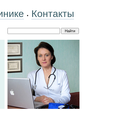
инике
Контакты
•