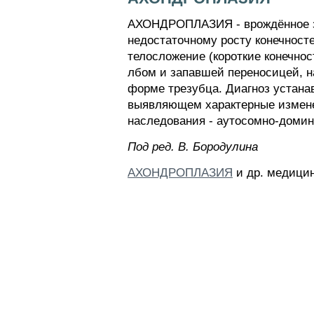
АХОНДРОПЛАЗИЯ - врождённое за
недостаточному росту конечносте
телосложение (короткие конечнос
лбом и запавшей переносицей, на
форме трезубца. Диагноз устана
выявляющем характерные изменен
наследования - аутосомно-домин
Пoд peд. B. Бopoдyлинa
АХОНДРОПЛАЗИЯ
и др. медицин