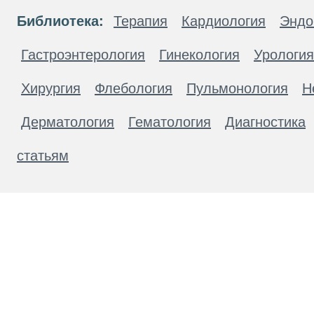
Библиотека:
Терапия
Кардиология
Эндо
Гастроэнтерология
Гинекология
Урология
Хирургия
Флебология
Пульмонология
Н
Дерматология
Гематология
Диагностика
статьям
Материалы, размещенные на данной странице
публичной офертой. Посетители сайта не дол
рекомендаций. ООО «ТН-Клиника» не несёт о
возникшие в результате использования инфо