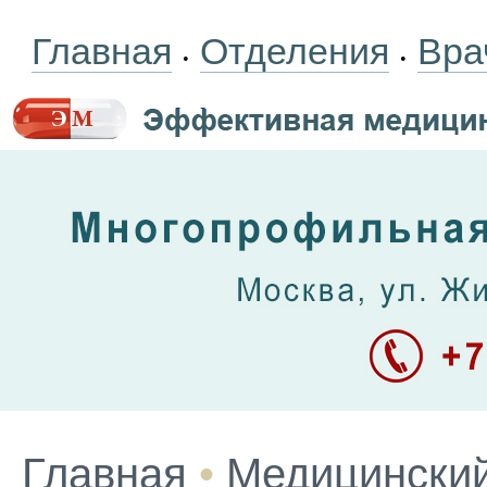
Главная
Отделения
Вра
•
•
Главная
•
Медицинский