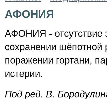
АФОНИЯ
АФОНИЯ - отсутствие з
сохранении шёпотной р
поражении гортани, па
истерии.
Пoд peд. B. Бopoдyлин