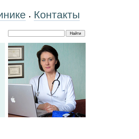
инике
Контакты
•