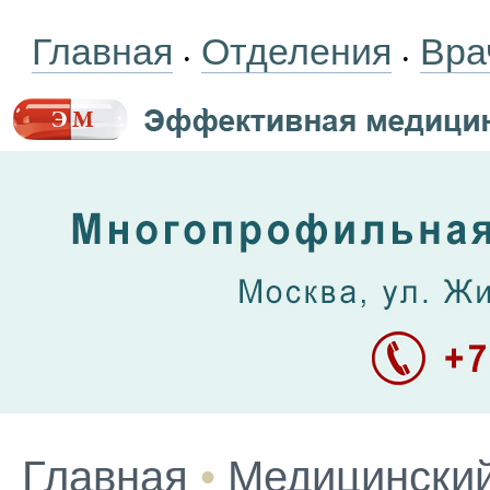
Главная
Отделения
Вра
•
•
Главная
•
Медицинский