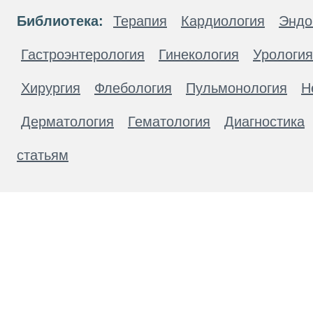
Библиотека:
Терапия
Кардиология
Эндо
Гастроэнтерология
Гинекология
Урология
Хирургия
Флебология
Пульмонология
Н
Дерматология
Гематология
Диагностика
статьям
Материалы, размещенные на данной странице
публичной офертой. Посетители сайта не дол
рекомендаций. ООО «ТН-Клиника» не несёт о
возникшие в результате использования инфо