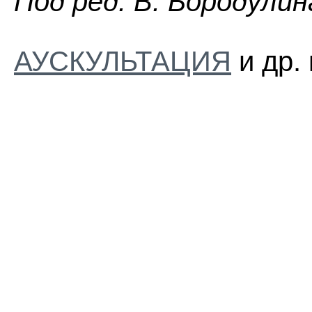
Пoд peд. B. Бopoдyлин
АУСКУЛЬТАЦИЯ
и др.