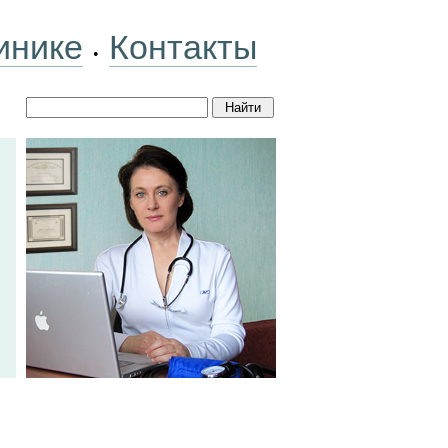
инике
Контакты
•