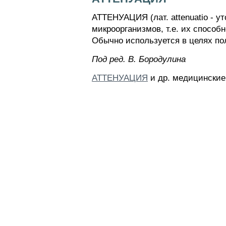
АТТЕНУАЦИЯ (лат. attenuatio - у
микроорганизмов, т.е. их спосо
Обычно используется в целях по
Пoд peд. B. Бopoдyлинa
АТТЕНУАЦИЯ
и др. медицинские