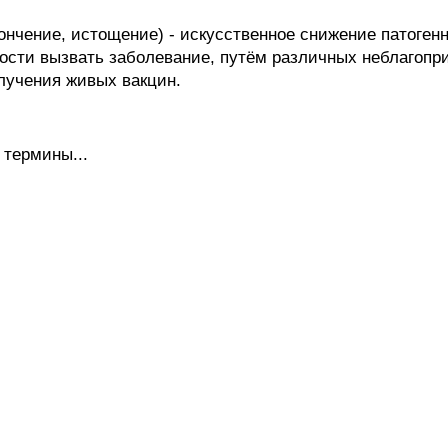
тончение, истощение) - искусственное снижение патоген
бности вызвать заболевание, путём различных неблагопр
лучения живых вакцин.
 термины...