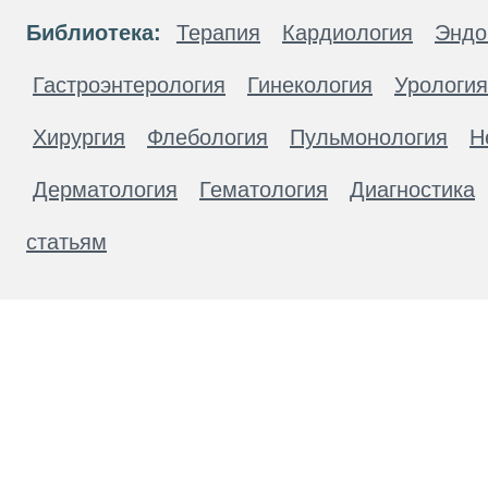
Библиотека:
Терапия
Кардиология
Эндо
Гастроэнтерология
Гинекология
Урология
Хирургия
Флебология
Пульмонология
Н
Дерматология
Гематология
Диагностика
статьям
Материалы, размещенные на данной странице
публичной офертой. Посетители сайта не дол
рекомендаций. ООО «ТН-Клиника» не несёт о
возникшие в результате использования инфо