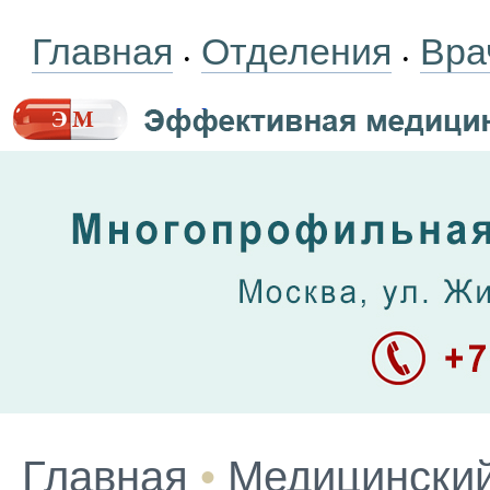
Главная
Отделения
Вра
•
•
Главная
•
Медицинский