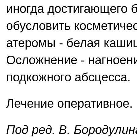
иногда достигающего 
обусловить косметиче
атеромы - белая каши
Осложнение - нагноен
подкожного абсцесса.
Лечение оперативное.
Пoд peд. B. Бopoдyлин