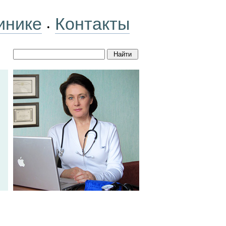
инике
Контакты
•