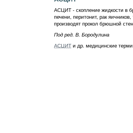
АСЦИТ - скопление жидкости в б
печени, перитонит, рак яичников
производят прокол брюшной стен
Пoд peд. B. Бopoдyлинa
АСЦИТ
и др. медицинские терми