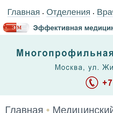
Главная
Отделения
Вра
•
•
Главная
•
Медицинский