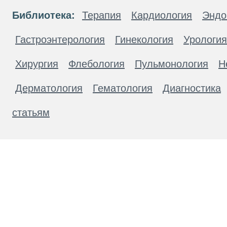
Библиотека:
Терапия
Кардиология
Эндо
Гастроэнтерология
Гинекология
Урология
Хирургия
Флебология
Пульмонология
Н
Дерматология
Гематология
Диагностика
статьям
Материалы, размещенные на данной странице
публичной офертой. Посетители сайта не дол
рекомендаций. ООО «ТН-Клиника» не несёт о
возникшие в результате использования инфо