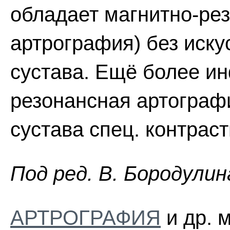
обладает магнитно-ре
артрография) без иску
сустава. Ещё более и
резонансная артограф
сустава спец. контрас
Пoд peд. B. Бopoдyлин
АРТРОГРАФИЯ
и др. 