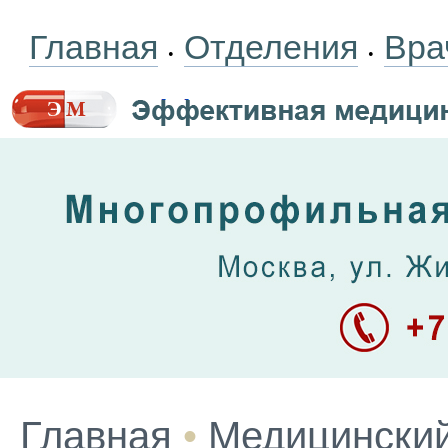
Главная
Отделения
Вра
•
•
Главная
•
Медицинский