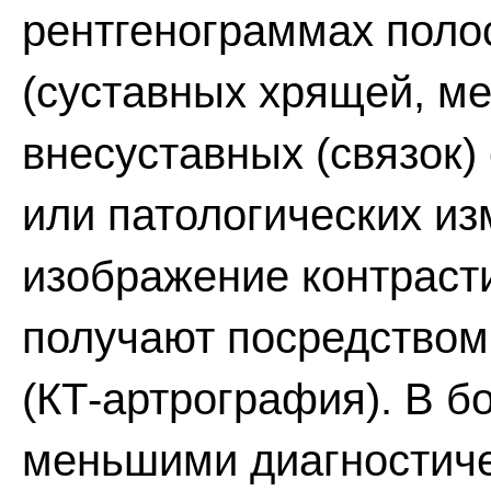
рентгенограммах полос
(суставных хрящей, ме
внесуставных (связок)
или патологических из
изображение контраст
получают посредство
(КТ-артрография). В б
меньшими диагностич