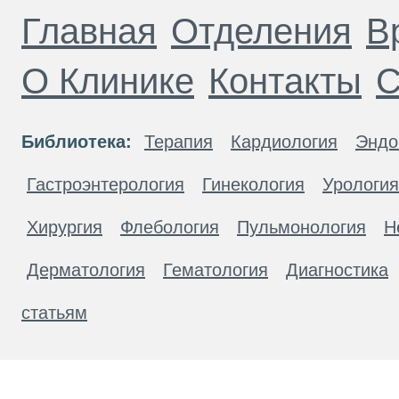
Главная
Отделения
В
О Клинике
Контакты
С
Библиотека:
Терапия
Кардиология
Эндо
Гастроэнтерология
Гинекология
Урология
Хирургия
Флебология
Пульмонология
Н
Дерматология
Гематология
Диагностика
статьям