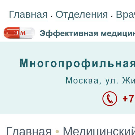
Главная
Отделения
Вра
•
•
Главная
•
Медицинский