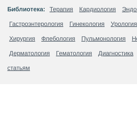
Библиотека:
Терапия
Кардиология
Эндо
Гастроэнтерология
Гинекология
Урология
Хирургия
Флебология
Пульмонология
Н
Дерматология
Гематология
Диагностика
статьям
Материалы, размещенные на данной странице
публичной офертой. Посетители сайта не дол
рекомендаций. ООО «ТН-Клиника» не несёт о
возникшие в результате использования инфо