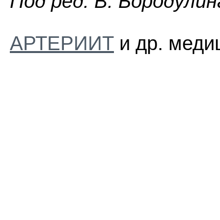
Пoд peд. B. Бopoдyлин
АРТЕРИИТ
и др. меди