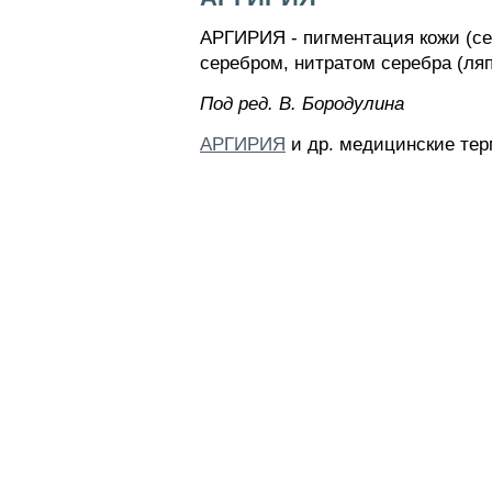
АРГИРИЯ - пигментация кожи (се
серебром, нитратом серебра (ля
Пoд peд. B. Бopoдyлинa
АРГИРИЯ
и др. медицинские тер