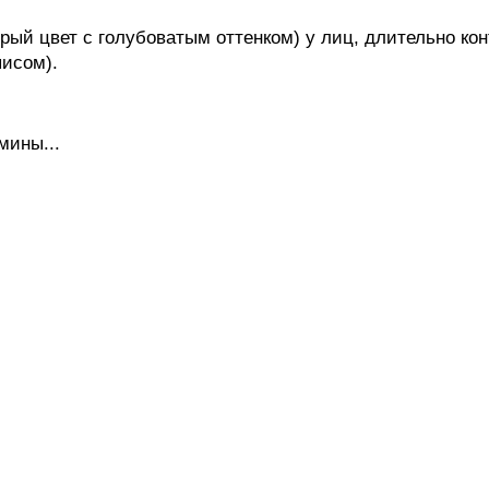
рый цвет с голубоватым оттенком) у лиц, длительно к
писом).
мины...