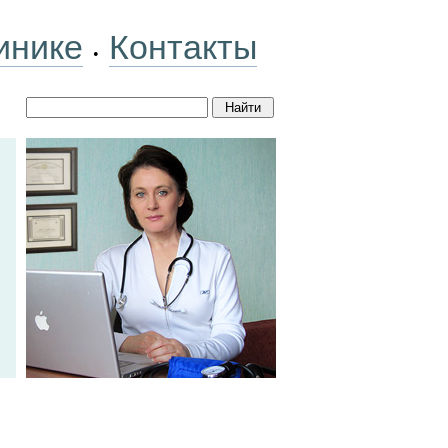
инике
Контакты
•