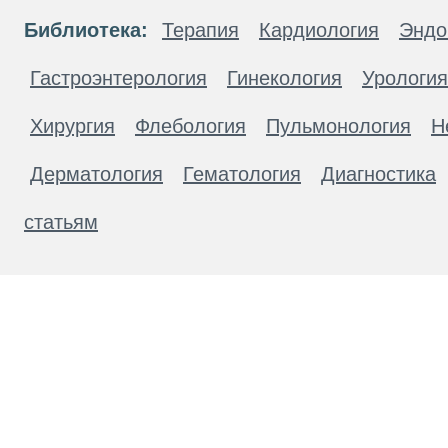
Библиотека:
Терапия
Кардиология
Эндо
Гастроэнтерология
Гинекология
Урология
Хирургия
Флебология
Пульмонология
Н
Дерматология
Гематология
Диагностика
статьям
Материалы, размещенные на данной странице
публичной офертой. Посетители сайта не дол
рекомендаций. ООО «ТН-Клиника» не несёт о
возникшие в результате использования инфо