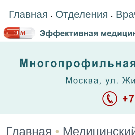
Главная
Отделения
Вра
•
•
Главная
•
Медицинский