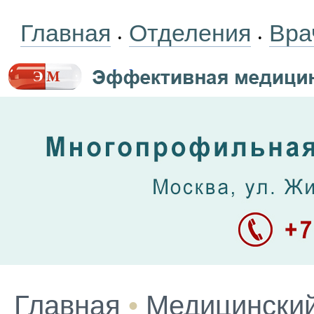
Главная
Отделения
Вра
•
•
Главная
•
Медицинский