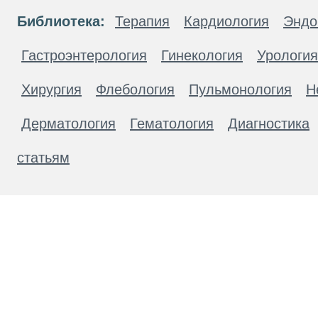
Библиотека:
Терапия
Кардиология
Эндо
Гастроэнтерология
Гинекология
Урология
Хирургия
Флебология
Пульмонология
Н
Дерматология
Гематология
Диагностика
статьям
Материалы, размещенные на данной странице
публичной офертой. Посетители сайта не дол
рекомендаций. ООО «ТН-Клиника» не несёт о
возникшие в результате использования инфо