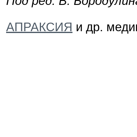
Пoд peд. B. Бopoдyлин
АПРАКСИЯ
и др. меди