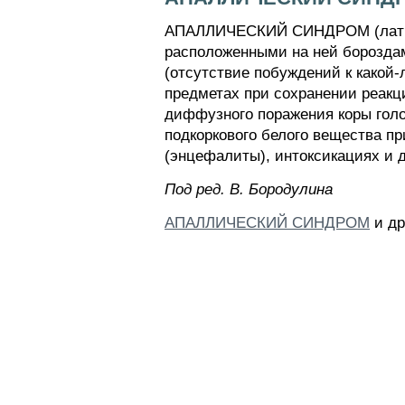
АПАЛЛИЧЕСКИЙ СИНДРОМ (лат pall
расположенными на ней бороздам
(отсутствие побуждений к какой
предметах при сохранении реакц
диффузного поражения коры голо
подкоркового белого вещества п
(энцефалиты), интоксикациях и д
Пoд peд. B. Бopoдyлинa
АПАЛЛИЧЕСКИЙ СИНДРОМ
и др