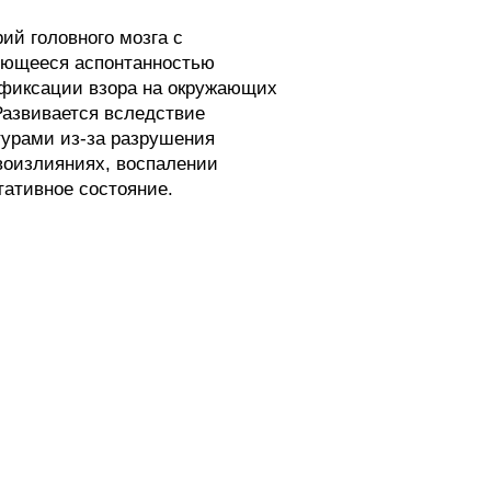
й головного мозга с
зующееся аспонтанностью
и фиксации взора на окружающих
Развивается вследствие
турами из-за разрушения
овоизлияниях, воспалении
тативное состояние.