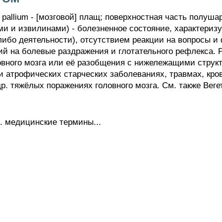
ium - [мозговой] плащ; поверхностная часть полушари
и и извилинами) - болезненное состояние, характери
-либо деятельности), отсутствием реакции на вопросы 
ий на болевые раздражения и глотательного рефлекса. 
вного мозга или её разобщения с нижележащими струк
ри атрофических старческих заболеваниях, травмах, кр
р. тяжёлых поражениях головного мозга. См. также Веге
. медицинские термины...