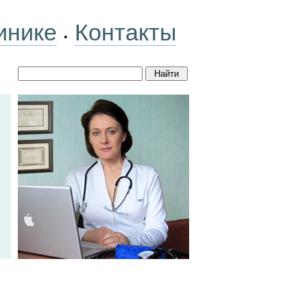
инике
Контакты
•