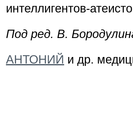
интеллигентов-атеисто
Пoд peд. B. Бopoдyлин
АНТОНИЙ
и др. медиц