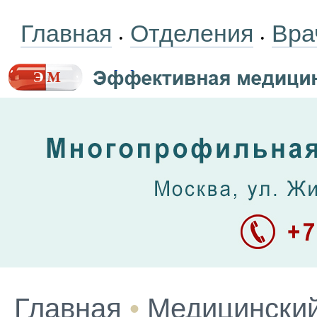
Главная
Отделения
Вра
•
•
Главная
•
Медицинский