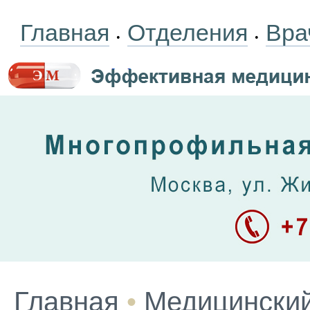
Главная
Отделения
Вра
•
•
Главная
•
Медицинский