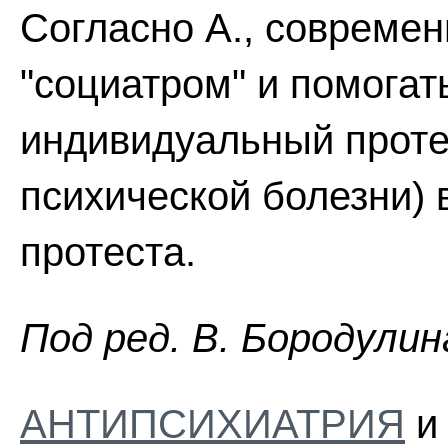
Согласно А., совреме
"социатром" и помогат
индивидуальный проте
психической болезни) 
протеста.
Пoд peд. B. Бopoдyлин
АНТИПСИХИАТРИЯ
и 