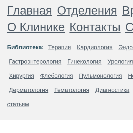
Главная
Отделения
В
О Клинике
Контакты
С
Библиотека:
Терапия
Кардиология
Эндо
Гастроэнтерология
Гинекология
Урология
Хирургия
Флебология
Пульмонология
Н
Дерматология
Гематология
Диагностика
статьям