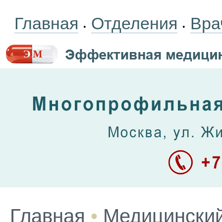
Главная
Отделения
Вра
•
•
Главная
•
Медицинский