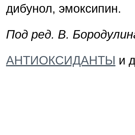
дибунол, эмоксипин.
Пoд peд. B. Бopoдyлин
АНТИОКСИДАНТЫ
и д