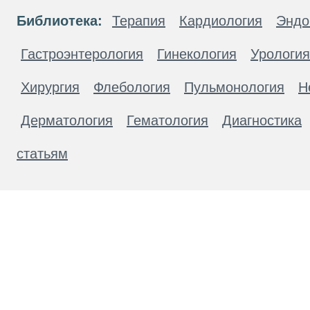
Библиотека:
Терапия
Кардиология
Эндо
Гастроэнтерология
Гинекология
Урология
Хирургия
Флебология
Пульмонология
Н
Дерматология
Гематология
Диагностика
статьям
Материалы, размещенные на данной странице
публичной офертой. Посетители сайта не дол
рекомендаций. ООО «ТН-Клиника» не несёт о
возникшие в результате использования инфо