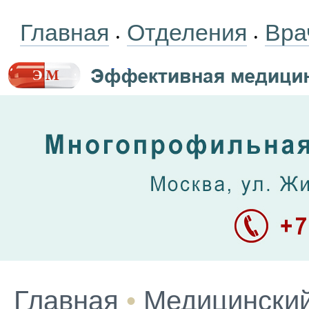
Главная
Отделения
Вра
•
•
Главная
•
Медицинский