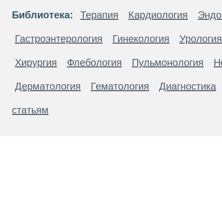
Библиотека:
Терапия
Кардиология
Эндо
Гастроэнтерология
Гинекология
Урология
Хирургия
Флебология
Пульмонология
Н
Дерматология
Гематология
Диагностика
статьям
Материалы, размещенные на данной странице
публичной офертой. Посетители сайта не дол
рекомендаций. ООО «ТН-Клиника» не несёт о
возникшие в результате использования инфо