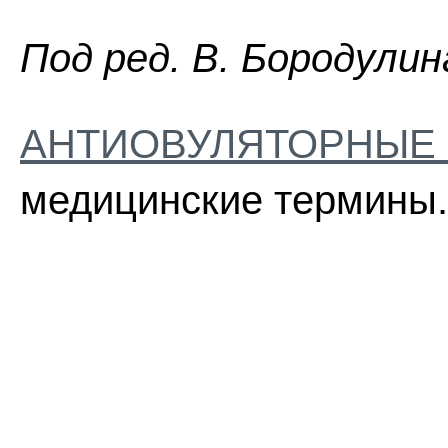
Пoд peд. B. Бopoдyлин
АНТИОВУЛЯТОРНЫЕ 
медицинские термины.