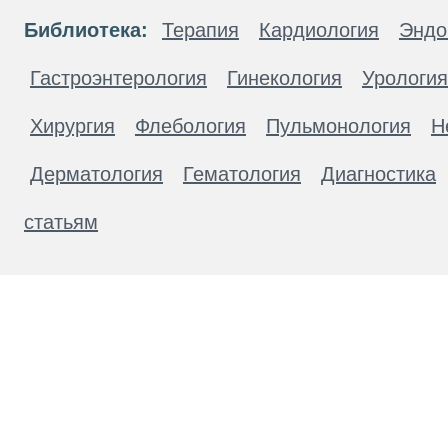
Библиотека:
Терапия
Кардиология
Эндо
Гастроэнтерология
Гинекология
Урология
Хирургия
Флебология
Пульмонология
Н
Дерматология
Гематология
Диагностика
статьям
Материалы, размещенные на данной странице
публичной офертой. Посетители сайта не дол
рекомендаций. ООО «ТН-Клиника» не несёт о
возникшие в результате использования инфо