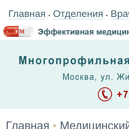
Главная
Отделения
Вра
•
•
Главная
•
Медицинский