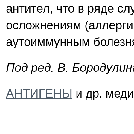
антител, что в ряде сл
осложнениям (аллерги
аутоиммунным болезн
Пoд peд. B. Бopoдyлин
АНТИГЕНЫ
и др. меди