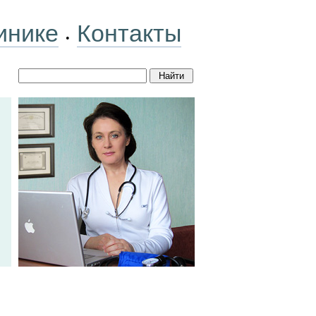
инике
Контакты
•