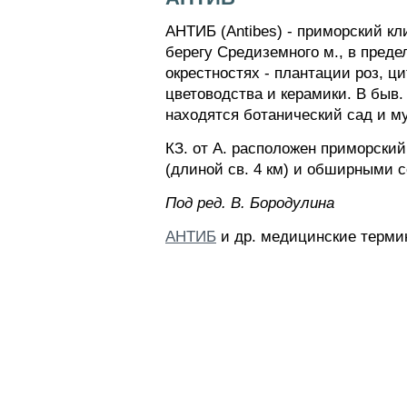
АНТИБ (Antibes) - приморский кли
берегу Средиземного м., в преде
окрестностях - плантации роз, ци
цветоводства и керамики. В быв.
находятся ботанический сад и му
КЗ. от А. расположен приморски
(длиной св. 4 км) и обширными 
Пoд peд. B. Бopoдyлинa
АНТИБ
и др. медицинские термин