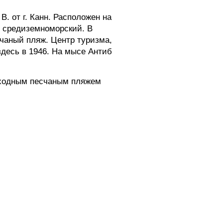
. от г. Канн. Расположен на
т средиземноморский. В
есчаный пляж. Центр туризма,
здесь в 1946. На мысе Антиб
осходным песчаным пляжем