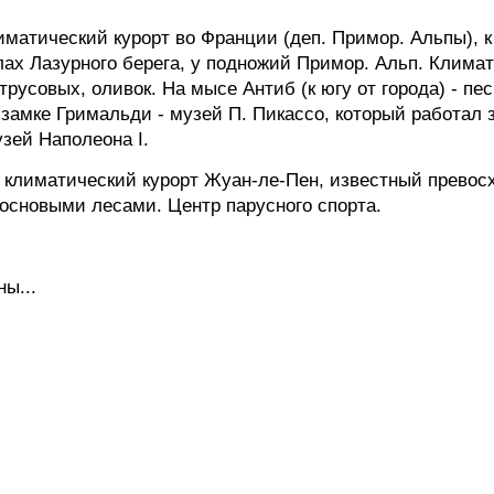
матический курорт во Франции (деп. Примор. Альпы), к В
лах Лазурного берега, у подножий Примор. Альп. Клима
трусовых, оливок. На мысе Антиб (к югу от города) - п
 замке Гримальди - музей П. Пикассо, который работал 
зей Наполеона I.
й климатический курорт Жуан-ле-Пен, известный прев
сосновыми лесами. Центр парусного спорта.
ы...