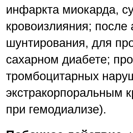
инфаркта миокарда, с
кровоизлияния; после
шунтирования, для пр
сахарном диабете; пр
тромбоцитарных нару
экстракорпоральным 
при гемодиализе).