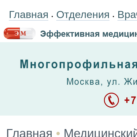
Главная
Отделения
Вра
•
•
Главная
•
Медицинский