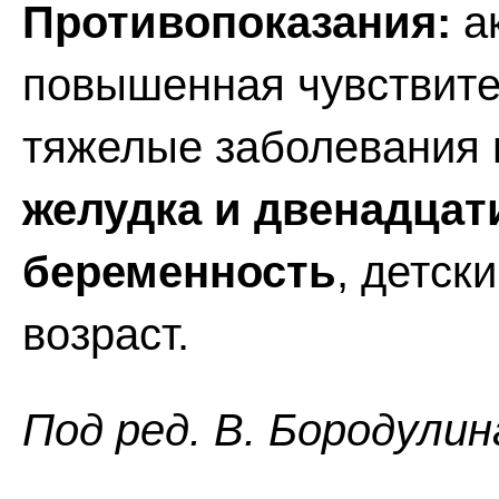
Противопоказания:
ак
повышенная чувствител
тяжелые заболевания 
желудка и двенадцат
беременность
, детск
возраст.
Пoд peд. B. Бopoдyлин