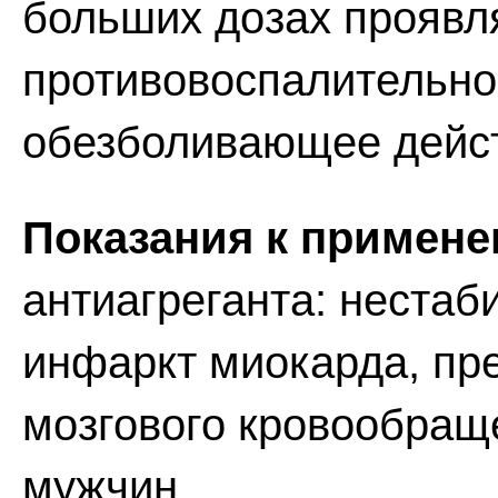
больших дозах проявл
противовоспалительн
обезболивающее дейст
Показания к примен
антиагреганта: нестаб
инфаркт миокарда, п
мозгового кровообращ
мужчин.