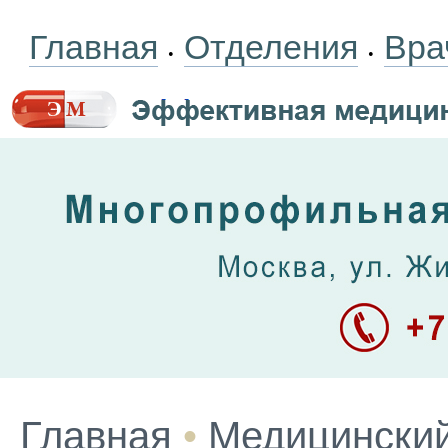
Главная
Отделения
Вра
•
•
Главная
•
Медицинский