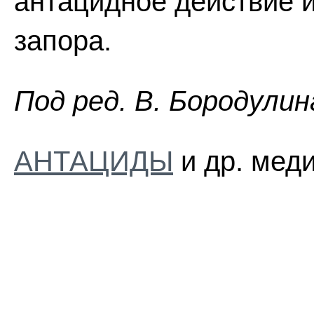
антацидное действие 
запора.
Пoд peд. B. Бopoдyлин
АНТАЦИДЫ
и др. меди