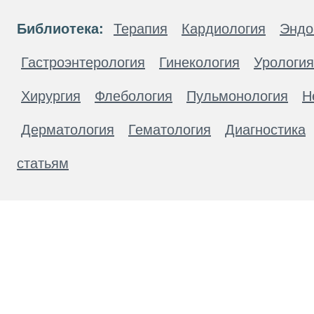
Библиотека:
Терапия
Кардиология
Эндо
Гастроэнтерология
Гинекология
Урология
Хирургия
Флебология
Пульмонология
Н
Дерматология
Гематология
Диагностика
статьям
Материалы, размещенные на данной странице
публичной офертой. Посетители сайта не дол
рекомендаций. ООО «ТН-Клиника» не несёт о
возникшие в результате использования инфо