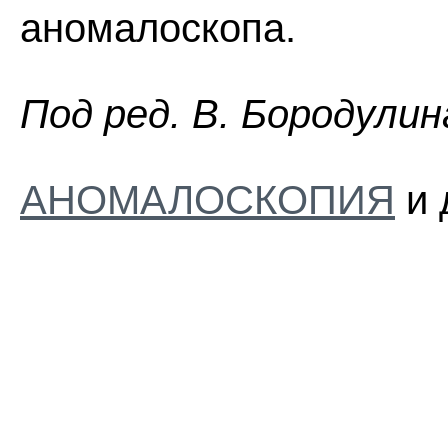
аномалоскопа.
Пoд peд. B. Бopoдyлин
АНОМАЛОСКОПИЯ
и 