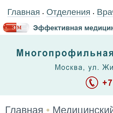
Главная
Отделения
Вра
•
•
Главная
•
Медицинский