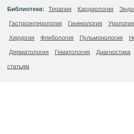
Библиотека:
Терапия
Кардиология
Эндо
Гастроэнтерология
Гинекология
Урология
Хирургия
Флебология
Пульмонология
Н
Дерматология
Гематология
Диагностика
статьям
Материалы, размещенные на данной странице
публичной офертой. Посетители сайта не дол
рекомендаций. ООО «ТН-Клиника» не несёт о
возникшие в результате использования инфо