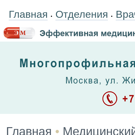
Главная
Отделения
Вра
•
•
Главная
•
Медицинский