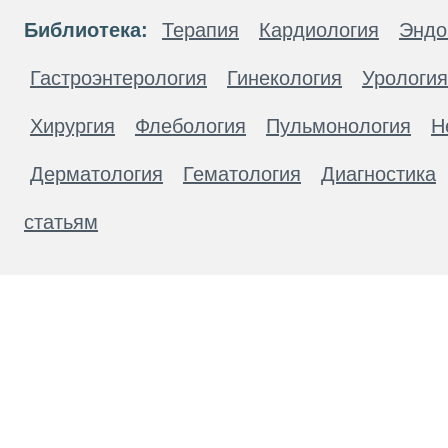
Библиотека:
Терапия
Кардиология
Эндо
Гастроэнтерология
Гинекология
Урология
Хирургия
Флебология
Пульмонология
Н
Дерматология
Гематология
Диагностика
статьям
Материалы, размещенные на данной странице
публичной офертой. Посетители сайта не дол
рекомендаций. ООО «ТН-Клиника» не несёт о
возникшие в результате использования инфо